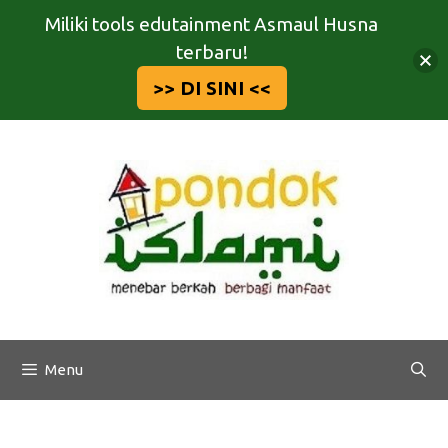
Miliki tools edutainment Asmaul Husna
terbaru!
>> DI SINI <<
Langsung
ke
isi
Menu