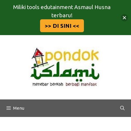
Miliki tools edutainment Asmaul Husna
terbaru!
>> DI SINI <<
Langsung
ke
isi
Menu