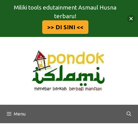
Miliki tools edutainment Asmaul Husna
terbaru!
>> DI SINI <<
Langsung
ke
isi
Menu