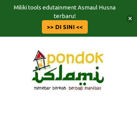
Miliki tools edutainment Asmaul Husna
terbaru!
>> DI SINI <<
Langsung
ke
isi