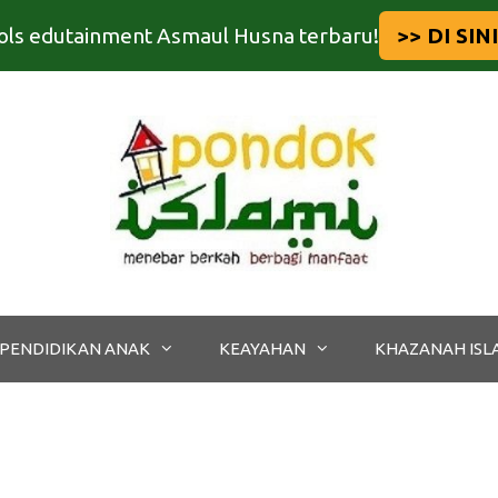
tools edutainment Asmaul Husna terbaru!
>> DI SINI
PENDIDIKAN ANAK
KEAYAHAN
KHAZANAH ISL