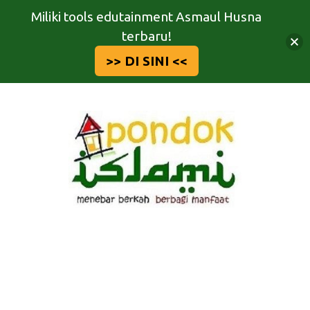
Miliki tools edutainment Asmaul Husna
terbaru!
>> DI SINI <<
Langsung
ke
isi