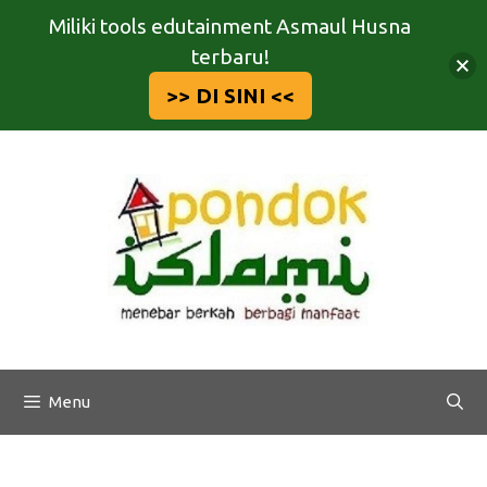
Miliki tools edutainment Asmaul Husna
terbaru!
>> DI SINI <<
Langsung
ke
isi
Menu