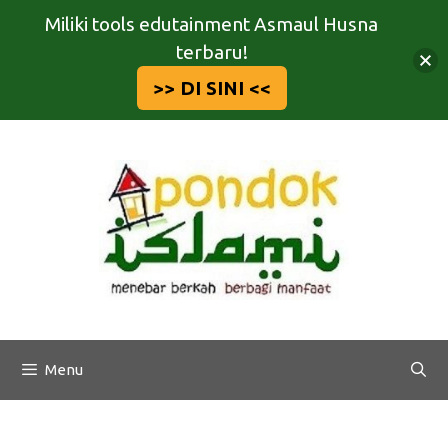
Miliki tools edutainment Asmaul Husna
terbaru!
>> DI SINI <<
Langsung
ke
isi
Menu