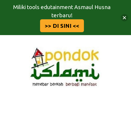
Miliki tools edutainment Asmaul Husna
terbaru!
>> DI SINI <<
Langsung
ke
isi