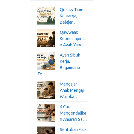
Quality Time
Keluarga,
Belajar…
Qawwam:
Kepemimpina
n Ayah Yang…
Ayah Sibuk
Kerja,
Bagaimana
Te…
Mengajar
Anak Mengaji,
Wajibka…
4 Cara
Mengendalika
n Amarah Sa…
Sentuhan Fisik