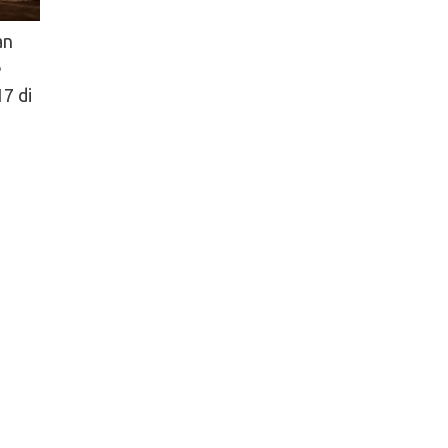
an
e
7 di