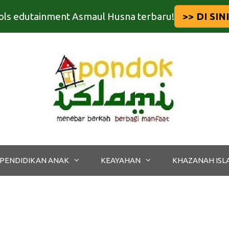
tools edutainment Asmaul Husna terbaru!
>> DI SINI
PENDIDIKAN ANAK
KEAYAHAN
KHAZANAH ISL