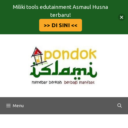
Miliki tools edutainment Asmaul Husna
terbaru!
>> DI SINI <<
Langsung
ke
isi
Menu