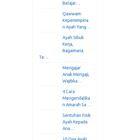
Belajar…
Qawwam:
Kepemimpina
n Ayah Yang…
Ayah Sibuk
Kerja,
Bagaimana
Te…
Mengajar
Anak Mengaji,
Wajibka…
4 Cara
Mengendalika
n Amarah Sa…
Sentuhan Fisik
Ayah Kepada
Ana…
10 Doa Ayah