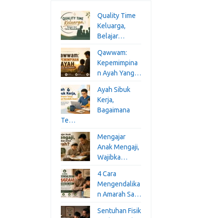
Quality Time
Keluarga,
Belajar…
Qawwam:
Kepemimpina
n Ayah Yang…
Ayah Sibuk
Kerja,
Bagaimana
Te…
Mengajar
Anak Mengaji,
Wajibka…
4 Cara
Mengendalika
n Amarah Sa…
Sentuhan Fisik