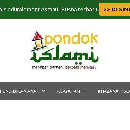
tools edutainment Asmaul Husna terbaru!
>> DI SINI
PENDIDIKAN ANAK
KEAYAHAN
KHAZANAH ISL