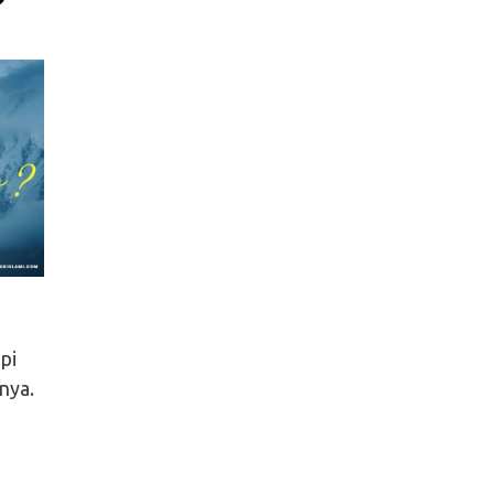
?
pi
nya.