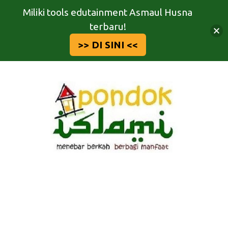
Miliki tools edutainment Asmaul Husna
terbaru!
>> DI SINI <<
Langsung
ke
isi