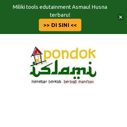
Miliki tools edutainment Asmaul Husna
terbaru!
>> DI SINI <<
Langsung
ke
isi