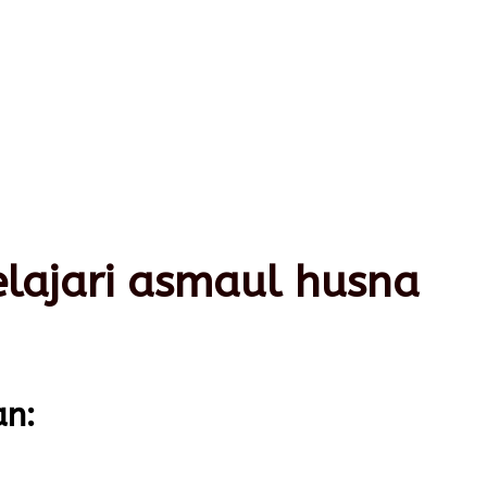
ajari asmaul husna
an: