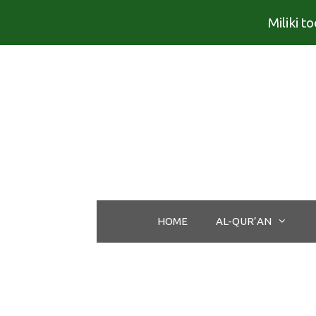
Miliki 
Langsung
ke
isi
HOME
AL-QUR’AN