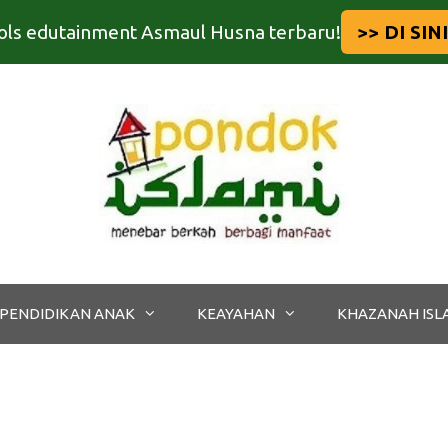
tools edutainment Asmaul Husna terbaru!
>> DI SINI
PENDIDIKAN ANAK
KEAYAHAN
KHAZANAH ISL