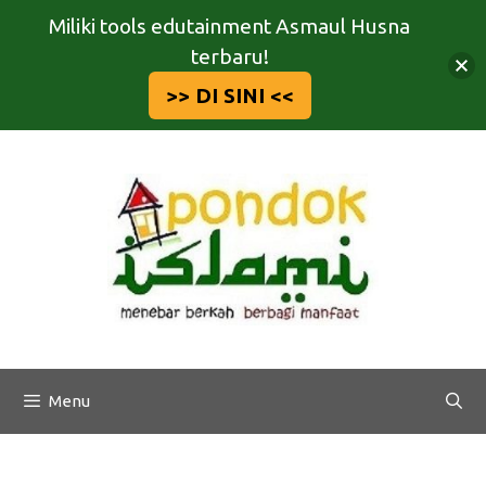
Miliki tools edutainment Asmaul Husna
terbaru!
>> DI SINI <<
Langsung
ke
isi
Menu