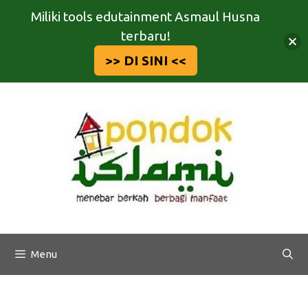
Miliki tools edutainment Asmaul Husna
terbaru!
>> DI SINI <<
Langsung
ke
isi
Menu