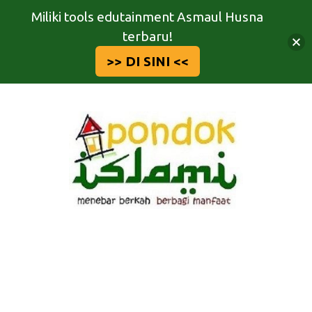
Miliki tools edutainment Asmaul Husna
terbaru!
>> DI SINI <<
Langsung
ke
isi