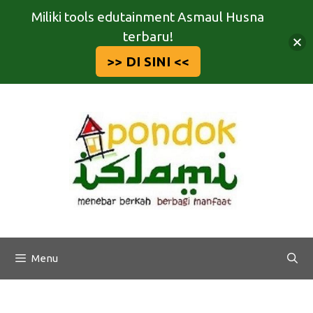
Miliki tools edutainment Asmaul Husna
terbaru!
>> DI SINI <<
Langsung
ke
isi
Menu