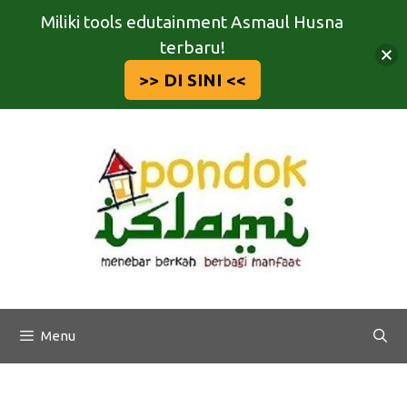
Miliki tools edutainment Asmaul Husna
terbaru!
>> DI SINI <<
Langsung
ke
isi
Menu