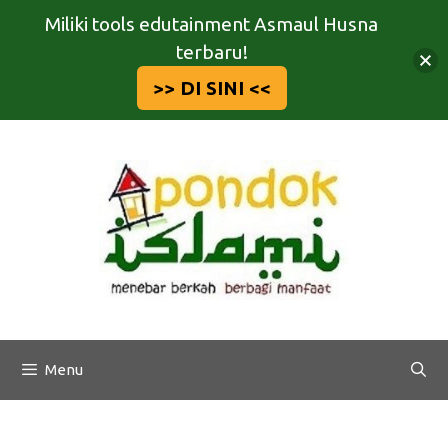
Miliki tools edutainment Asmaul Husna
terbaru!
>> DI SINI <<
Langsung
ke
isi
Menu