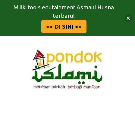
Miliki tools edutainment Asmaul Husna
terbaru!
>> DI SINI <<
Langsung
ke
isi