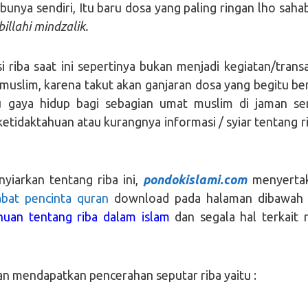
bunya sendiri, Itu baru dosa yang paling ringan lho sahab
illahi mindzalik.
 riba saat ini sepertinya bukan menjadi kegiatan/transa
 muslim, karena takut akan ganjaran dosa yang begitu ber
 gaya hidup bagi sebagian umat muslim di jaman se
 ketidaktahuan atau kurangnya informasi / syiar tentang r
nyiarkan tentang riba ini,
pondokislami.com
menyerta
abat pencinta quran
download pada halaman dibawah i
uan tentang riba dalam islam
dan segala hal terkait r
an mendapatkan pencerahan seputar riba yaitu :