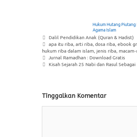
Hukum Hutang Piutang
Agama Islam
Kategori
Dalil Pendidikan Anak (Quran & Hadist)
Tag
apa itu riba
,
arti riba
,
dosa riba
,
ebook gr
hukum riba dalam islam
,
jenis riba
,
macam-
Jurnal Ramadhan : Download Gratis
Kisah Sejarah 25 Nabi dan Rasul Sebagai
Tinggalkan Komentar
Komentar