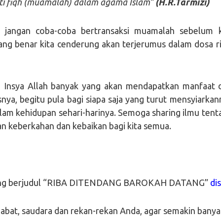
i fiqh (muamalah) dalam agama Islam”
(H.R.Tarmizi)
a, jangan coba-coba bertransaksi muamalah sebelum k
yang benar kita cenderung akan terjerumus dalam dosa ri
i Insya Allah banyak yang akan mendapatkan manfaat 
nya, begitu pula bagi siapa saja yang turut mensyiarkan
am kehidupan sehari-harinya. Semoga sharing ilmu tent
an keberkahan dan kebaikan bagi kita semua.
a yang berjudul “RIBA DITENDANG BAROKAH DATANG”
dis
ahabat, saudara dan rekan-rekan Anda, agar semakin banya