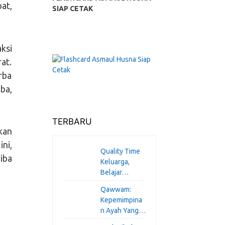
at,
SIAP CETAK
ksi
at.
rba
iba,
TERBARU
kan
ni,
Quality Time
iba
Keluarga,
Belajar…
Qawwam:
Kepemimpina
n Ayah Yang…