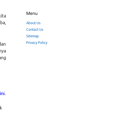
Menu
ita
ba,
About Us
Contact Us
Sitemap
Privacy Policy
dan
nya
ang
ini
.
k