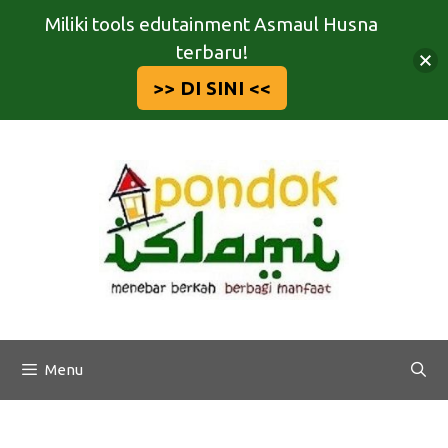
Miliki tools edutainment Asmaul Husna
terbaru!
>> DI SINI <<
Langsung
ke
isi
Menu