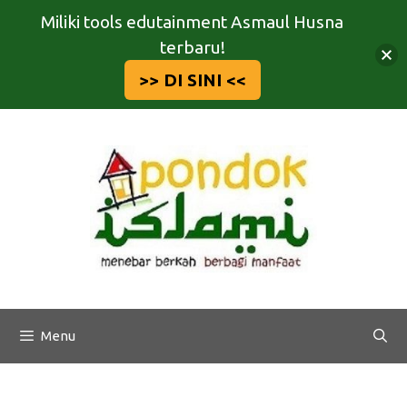
Miliki tools edutainment Asmaul Husna
terbaru!
>> DI SINI <<
Langsung
ke
isi
Menu