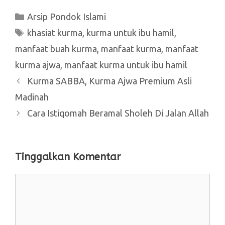
Kategori
Arsip Pondok Islami
Tag
khasiat kurma
,
kurma untuk ibu hamil
,
manfaat buah kurma
,
manfaat kurma
,
manfaat
kurma ajwa
,
manfaat kurma untuk ibu hamil
Kurma SABBA, Kurma Ajwa Premium Asli
Madinah
Cara Istiqomah Beramal Sholeh Di Jalan Allah
Tinggalkan Komentar
Komentar