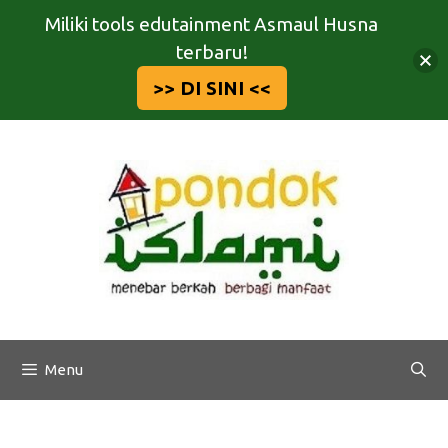
Miliki tools edutainment Asmaul Husna
terbaru!
>> DI SINI <<
Langsung
ke
isi
Menu