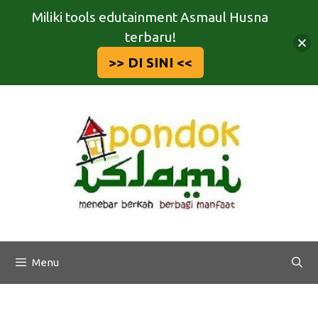
Miliki tools edutainment Asmaul Husna
terbaru!
>> DI SINI <<
Langsung
ke
isi
Menu