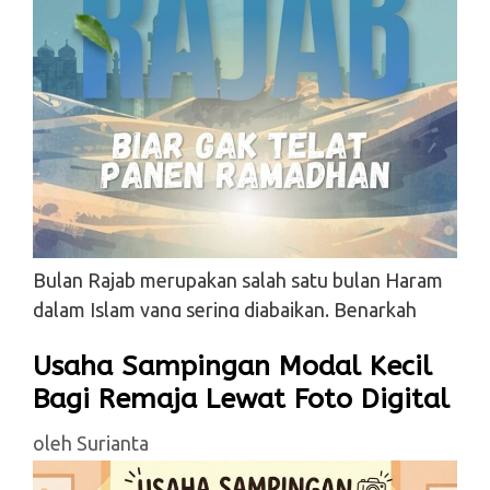
Bulan Rajab merupakan salah satu bulan Haram
dalam Islam yang sering diabaikan. Benarkah
demikian? Simak tulisannya disini…
Usaha Sampingan Modal Kecil
Tinggalkan komentar
Bagi Remaja Lewat Foto Digital
oleh
Surianta