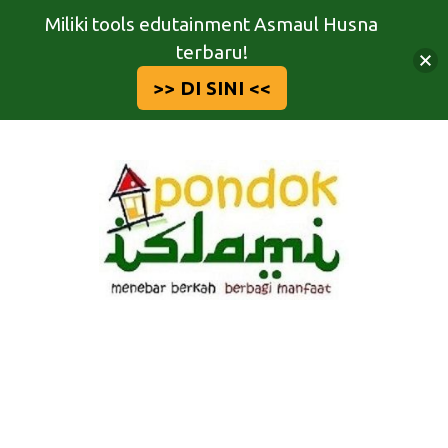
Miliki tools edutainment Asmaul Husna
terbaru!
>> DI SINI <<
Langsung
ke
isi