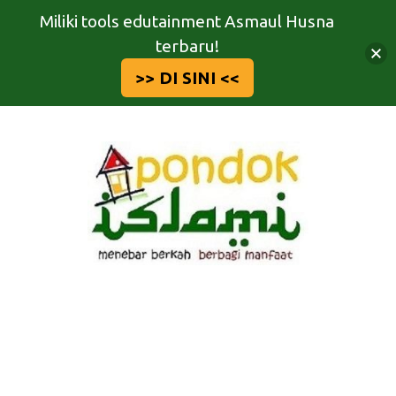
Miliki tools edutainment Asmaul Husna
terbaru!
>> DI SINI <<
Langsung
ke
isi