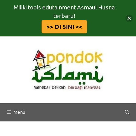
Miliki tools edutainment Asmaul Husna
terbaru!
>> DI SINI <<
Langsung
ke
isi
Menu