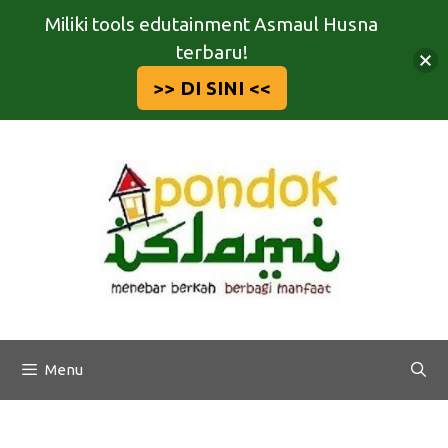
Miliki tools edutainment Asmaul Husna
terbaru!
>> DI SINI <<
Langsung
ke
isi
Menu