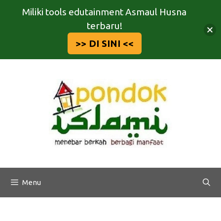
Miliki tools edutainment Asmaul Husna
terbaru!
>> DI SINI <<
Langsung
ke
isi
Menu