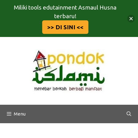
Miliki tools edutainment Asmaul Husna
terbaru!
>> DI SINI <<
Langsung
ke
isi
Menu