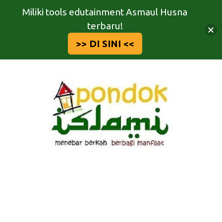
Miliki tools edutainment Asmaul Husna
terbaru!
>> DI SINI <<
Langsung
ke
isi