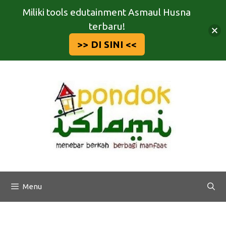
Miliki tools edutainment Asmaul Husna
terbaru!
>> DI SINI <<
Langsung
ke
isi
Menu