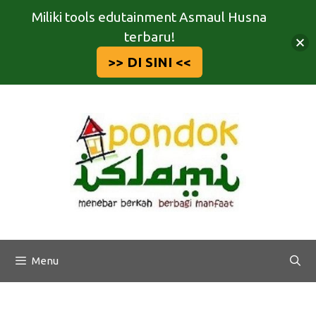
Miliki tools edutainment Asmaul Husna
terbaru!
>> DI SINI <<
Langsung
ke
isi
Menu