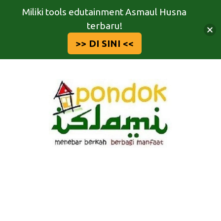
Miliki tools edutainment Asmaul Husna
terbaru!
>> DI SINI <<
Langsung
ke
isi