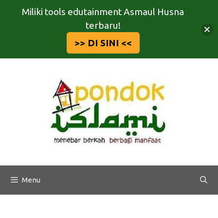
Miliki tools edutainment Asmaul Husna
terbaru!
>> DI SINI <<
Langsung
ke
isi
Menu