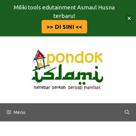
Miliki tools edutainment Asmaul Husna
terbaru!
>> DI SINI <<
Langsung
ke
isi
Menu