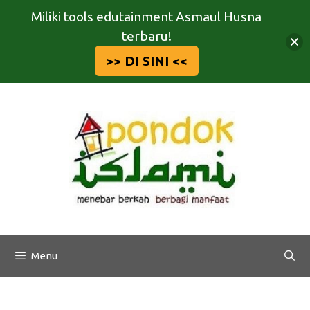
Miliki tools edutainment Asmaul Husna
terbaru!
>> DI SINI <<
Langsung
ke
isi
Menu