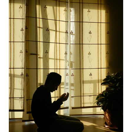
Doa sebelum belajar dan doa sesudah belajar
memiliki arti dan manfaat yang sangat besar bagi
orang yang sedang menuntut ilmu agar
mendatangkan keberkahan.
Tinggalkan komentar