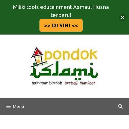
Miliki tools edutainment Asmaul Husna
terbaru!
>> DI SINI <<
Langsung
ke
isi
Menu