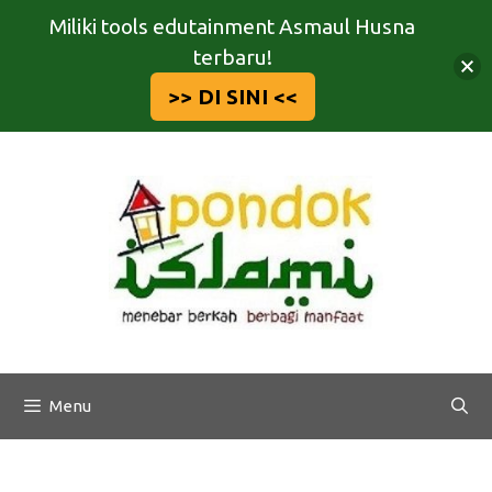
Miliki tools edutainment Asmaul Husna
terbaru!
>> DI SINI <<
Langsung
ke
isi
Menu