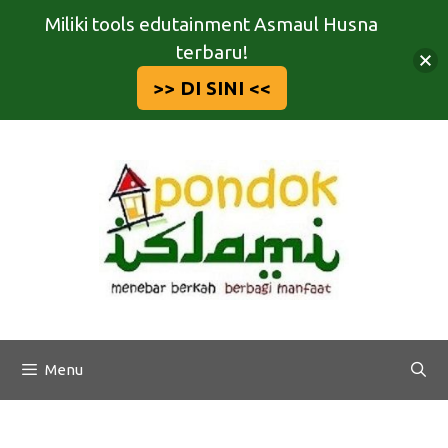
Miliki tools edutainment Asmaul Husna
terbaru!
>> DI SINI <<
Langsung
ke
isi
Menu