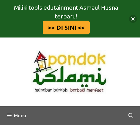
Miliki tools edutainment Asmaul Husna
terbaru!
>> DI SINI <<
Langsung
ke
isi
Menu