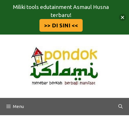
Miliki tools edutainment Asmaul Husna
terbaru!
>> DI SINI <<
Langsung
ke
isi
Menu