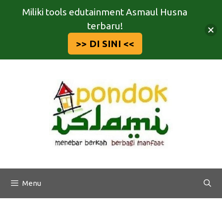
Miliki tools edutainment Asmaul Husna
terbaru!
>> DI SINI <<
Langsung
ke
isi
Menu