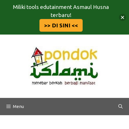
Miliki tools edutainment Asmaul Husna
terbaru!
>> DI SINI <<
Langsung
ke
isi
Menu