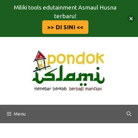
Miliki tools edutainment Asmaul Husna
terbaru!
>> DI SINI <<
Langsung
ke
isi
Menu