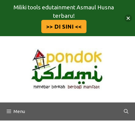
Miliki tools edutainment Asmaul Husna
terbaru!
>> DI SINI <<
Langsung
ke
isi
Menu